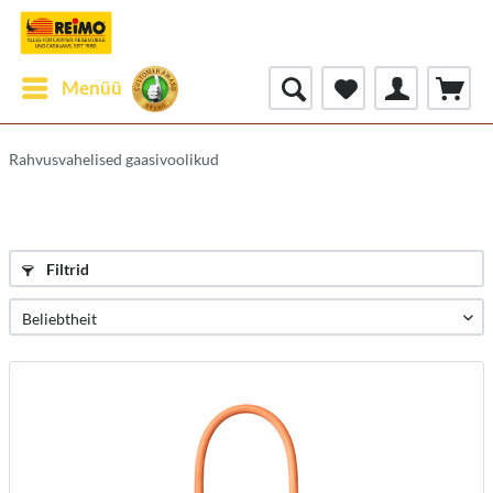
Menüü
Rahvusvahelised gaasivoolikud
Filtrid