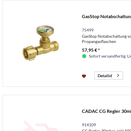
GasStop Notabschaltun
75499
GasStop Notabschaltung von
Propangasflaschen
57,95 € *
Sofort versandfertig. Li
Detailid
CADAC CG Regler 30m
914109
CG Regler 30mbar, inkl.10