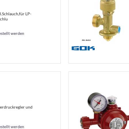
.Schlauch,für LP-
chlu
estellt werden
derdruckregler und
estellt werden