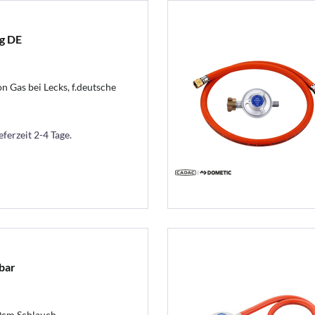
g DE
 Gas bei Lecks, f.deutsche
eferzeit 2-4 Tage.
bar
0cm Schlauch