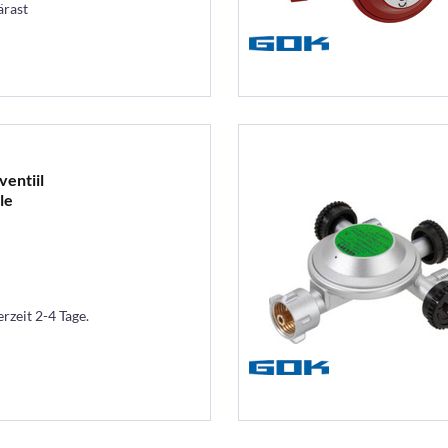
ärast
ventiil
le
erzeit 2-4 Tage.