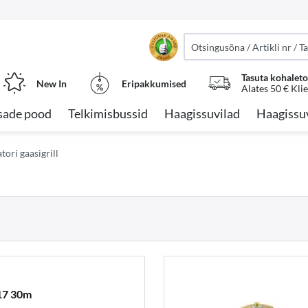
Tasuta kohalet
New In
Eripakkumised
Alates 50 € Kli
sade pood
Telkimisbussid
Haagissuvilad
Haagissu
ori gaasigrill
17 30m