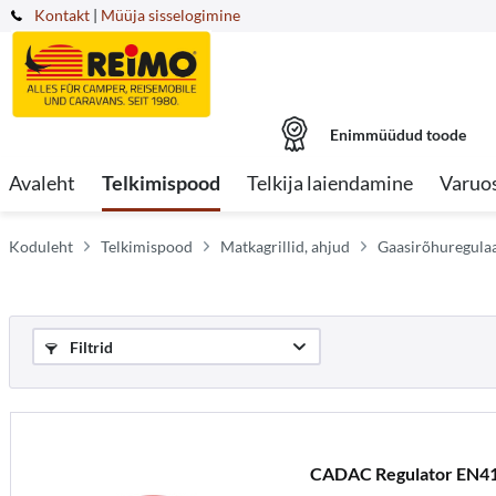
Kontakt
|
Müüja sisselogimine
Enimmüüdud toode
Avaleht
Telkimispood
Telkija laiendamine
Varuo
Koduleht
Telkimispood
Matkagrillid, ahjud
Gaasirõhuregulaat
Filtrid
CADAC Regulator EN4