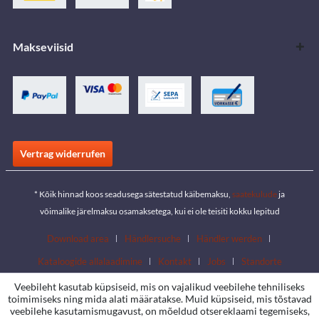
Makseviisid
Vertrag widerrufen
* Kõik hinnad koos seadusega sätestatud käibemaksu,
saatekulude
ja
võimalike järelmaksu osamaksetega, kui ei ole teisiti kokku lepitud
Download area
Händlersuche
Händler werden
Kataloogide allalaadimine
Kontakt
Jobs
Standorte
Veebileht kasutab küpsiseid, mis on vajalikud veebilehe tehniliseks
toimimiseks ning mida alati määratakse. Muid küpsiseid, mis tõstavad
veebilehe kasutamismugavust, on mõeldud otsereklaami tegemiseks,