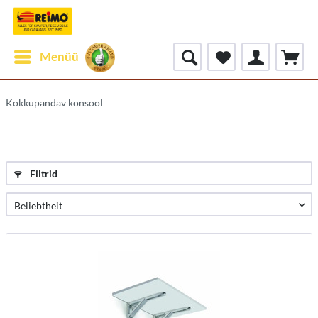
Menüü
Kokkupandav konsool
Filtrid