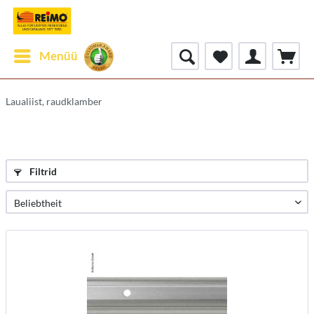
Menüü
Laualiist, raudklamber
Filtrid