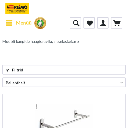
Menüü
Mööbli käepide haagissuvila, sisselaskekarp
Filtrid