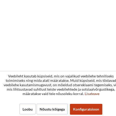
Veebileht kasutab küpsiseid, mis on vajalikud veebilehe tehniliseks
toimimiseks ning mida alati määratakse. Muid küpsiseid, mis tõstava
veebilehe kasutamismugavust, on mõeldud otsereklaami tegemiseks, v
mis lihtsustavad suhtlust teiste veebilehtede ja sotsiaalvõrgustikega,
määratakse vaid teie nõusoleku korral.
Lisateave
Loobu
Nõustu kõigega
Konfiguratsioon