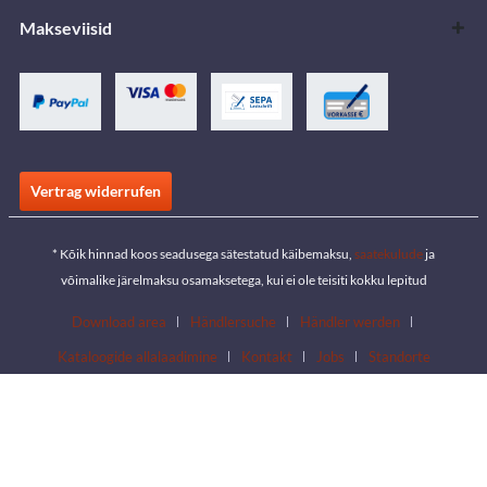
Makseviisid
Vertrag widerrufen
* Kõik hinnad koos seadusega sätestatud käibemaksu,
saatekulude
ja
võimalike järelmaksu osamaksetega, kui ei ole teisiti kokku lepitud
Download area
Händlersuche
Händler werden
Kataloogide allalaadimine
Kontakt
Jobs
Standorte