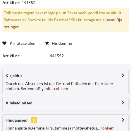
Artikli nr:
441552
Tellimuste tegemiseks minge palun Saksa veebipoodi (tarne ainult
Saksamaale). Soovite tellida Eestisse? Siis külastage meie
jaemüüja
otsingut
.
Kirjutage üles
Hindamine
Artikli nr:
441552
Kirjeldus
Durch das Absenken ist das Be- und Entladen der Fahrräder
einfach. Serienmäßig mit...
rohkem
Allalaadimised
Hindamised
0
Hinnangute lugemine, kirjutamine ja mõttevahetus...
rohkem