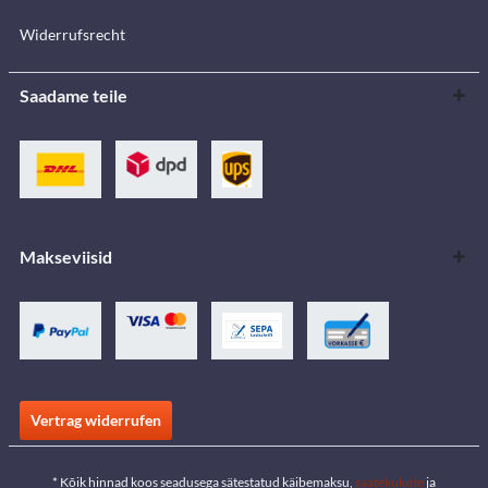
Widerrufsrecht
Saadame teile
Makseviisid
Vertrag widerrufen
* Kõik hinnad koos seadusega sätestatud käibemaksu,
saatekulude
ja