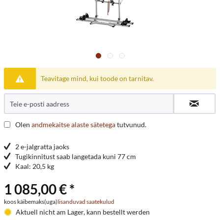
Teavitage mind, kui toode on tarnitav.
Olen
andmekaitse alaste sätetega
tutvunud.
2 e-jalgratta jaoks
Tugikinnitust saab langetada kuni 77 cm
Kaal: 20,5 kg
1 085,00 € *
koos käibemaks(uga)
lisanduvad saatekulud
Aktuell nicht am Lager, kann bestellt werden