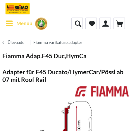
Menüü
Ülevaade
Fiamma varikatuse adapter
Fiamma Adap.F45 Duc,HymCa
Adapter für F45 Ducato/HymerCar/Pössl ab
07 mit Roof Rail