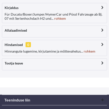
Kirjeldus
Für Ducato/Boxer/Jumper/HymerCar und Pössl Fahrzeuge ab Bj.
07 mit Serienhochdach H2 und...
rohkem
Allalaadimised
Hindamised
0
Hinnangute lugemine, kirjutamine ja mõttevahetus...
rohkem
Tootja teave
Teeninduse liin