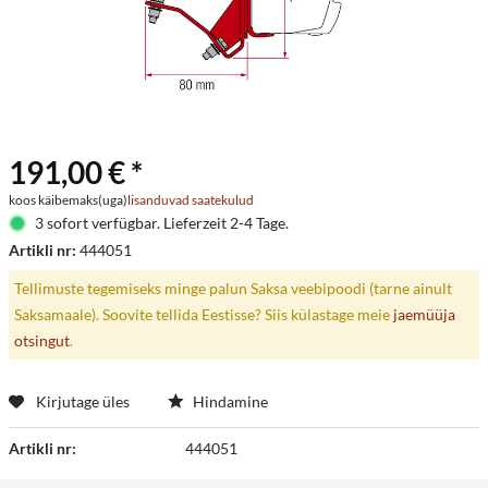
191,00 € *
koos käibemaks(uga)
lisanduvad saatekulud
3 sofort verfügbar. Lieferzeit 2-4 Tage.
Artikli nr:
444051
Tellimuste tegemiseks minge palun Saksa veebipoodi (tarne ainult
Saksamaale). Soovite tellida Eestisse? Siis külastage meie
jaemüüja
otsingut
.
Kirjutage üles
Hindamine
Artikli nr:
444051