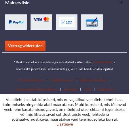
Makseviisid
Vertrag widerrufen
* Kõik hinnad koos seadusega sätestatud käibemaksu,
saatekulude
ja
võimalike järelmaksu osamaksetega, kui ei ole teisiti kokku lepitud
Download area
Händlersuche
Händler werden
Kataloogide allalaadimine
Kontakt
Jobs
Standorte
Veebileht kasutab küpsiseid, mis on vajalikud veebilehe tehniliseks
toimimiseks ning mida alati määratakse. Muid küpsiseid, mis tõstavad
veebilehe kasutamismugavust, on mõeldud otsereklaami tegemiseks,
või mis lihtsustavad suhtlust teiste veebilehtede ja
sotsiaalvõrgustikega, määratakse vaid teie nõusoleku korral.
Lisateave