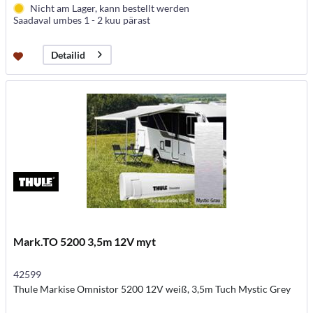
Nicht am Lager, kann bestellt werden
Saadaval umbes 1 - 2 kuu pärast
Detailid
Mark.TO 5200 3,5m 12V myt
42599
Thule Markise Omnistor 5200 12V weiß, 3,5m Tuch Mystic Grey