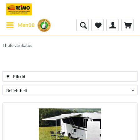
Menüü
Thule varikatus
Filtrid