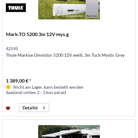
Mark.TO 5200 3m 12V mys.g
42595
Thule Markise Omnistor 5200 12V weiß, 3m Tuch Mystic Grey
1 389,00 € *
Nicht am Lager, kann bestellt werden
Saadaval umbes 2 - 3 kuu pärast
Detailid