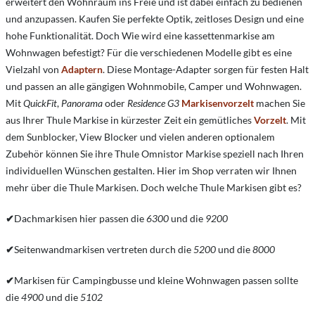
erweitert den Wohnraum ins Freie und ist dabei einfach zu bedienen
und anzupassen. Kaufen Sie perfekte Optik, zeitloses Design und eine
hohe Funktionalität. Doch
Wie wird eine kassettenmarkise am
Wohnwagen befestigt?
Für die verschiedenen Modelle gibt es eine
Vielzahl von
Adaptern
. Diese Montage-Adapter sorgen für festen Halt
und passen an alle gängigen Wohnmobile, Camper und Wohnwagen.
Mit
QuickFit
,
Panorama
oder
Residence G3
Markisenvorzelt
machen Sie
aus Ihrer Thule Markise in kürzester Zeit ein gemütliches
Vorzelt
. Mit
dem Sunblocker, View Blocker und vielen anderen optionalem
Zubehör können Sie ihre Thule Omnistor Markise speziell nach Ihren
individuellen Wünschen gestalten. Hier im Shop verraten wir Ihnen
mehr über die Thule Markisen. Doch welche Thule Markisen gibt es?
✔
Dachmarkisen hier passen die
6300
und die
9200
✔
Seitenwandmarkisen vertreten durch die
5200
und die
8000
✔
Markisen für Campingbusse und kleine Wohnwagen passen sollte
die
4900
und die
5102