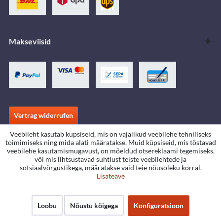
Makseviisid
Vertrag widerrufen
Veebileht kasutab küpsiseid, mis on vajalikud veebilehe tehniliseks
toimimiseks ning mida alati määratakse. Muid küpsiseid, mis tõstavad
* Kõik hinnad koos seadusega sätestatud käibemaksu,
saatekulude
ja
veebilehe kasutamismugavust, on mõeldud otsereklaami tegemiseks,
võimalike järelmaksu osamaksetega, kui ei ole teisiti kokku lepitud
või mis lihtsustavad suhtlust teiste veebilehtede ja
sotsiaalvõrgustikega, määratakse vaid teie nõusoleku korral.
Download area
Händlersuche
Händler werden
Lisateave
Kataloogide allalaadimine
Kontakt
Jobs
Standorte
Loobu
Nõustu kõigega
Konfiguratsioon