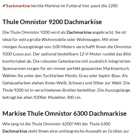
✔
Sackmarkise
l
eichte Markise im Futteral
hier passt die
1200
Thule Omnistor 9200 Dachmarkise
Die Thule Omnistor 9200 wird als
Dachmarkise
angebracht. Sie ist
ideal für extra große Wohnmobile oder Wohnwagen. Mit einer
riesigen Auszugslänge von 3,00 Metern verschafft Ihnen die Omnistor
9200 Luxus pur. Der optional bestellbare 12-V-Motor rundet das Bild
komfortabel ab. Die robusten Gelenkarme mit zusätzlich integrierten
Spannarmen sorgen für ein immer perfekt gespanntes Markisentuch.
Wählen Sie unter den Tuchfarben Mystic Grau oder Saphir Blau. Als
Gehäusefarben stehen Ihnen Weiß, Schwarz und Silber zur Wahl. Die
Thule 9200 ist in verschiedenen Breiten bestellbar. Die Auszugslänge
beträgt bei allen 9200er Modellen 300 cm.
M
arkise Thule Omnistor 6300
Dachmarkise
Wie lang ist die Thule Omnistor 6200?
Mit der Thule 6300
Dachmarkise
steht Ihnen eine umfangreiche Auswahl an Größen zur