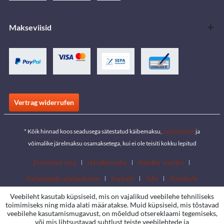
Makseviisid
Vertrag widerrufen
* Kõik hinnad koos seadusega sätestatud käibemaksu,
saatekulude
ja
võimalike järelmaksu osamaksetega, kui ei ole teisiti kokku lepitud
Download area
Händlersuche
Händler werden
Kataloogide allalaadimine
Kontakt
Jobs
Standorte
Veebileht kasutab küpsiseid, mis on vajalikud veebilehe tehniliseks
toimimiseks ning mida alati määratakse. Muid küpsiseid, mis tõstavad
veebilehe kasutamismugavust, on mõeldud otsereklaami tegemiseks,
või mis lihtsustavad suhtlust teiste veebilehtede ja