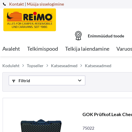
Kontakt
|
Müüja sisselogimine
Enimmüüdud toode
Avaleht
Telkimispood
Telkija laiendamine
Varuo
Koduleht
Topseller
Katseseadmed
Katseseadmed
Filtrid
GOK Prüfkof.Leak Che
75022