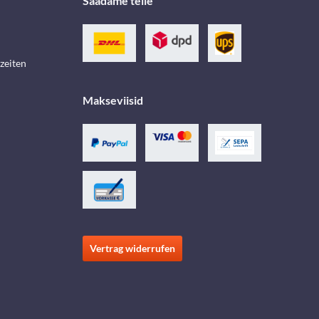
Saadame teile
zeiten
Makseviisid
Vertrag widerrufen