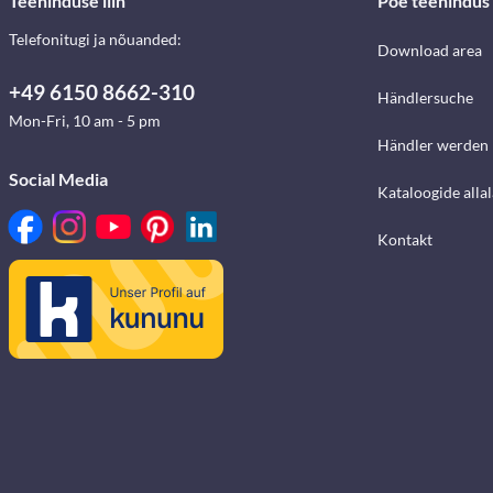
Teeninduse liin
Poe teenindus
Telefonitugi ja nõuanded:
Download area
+49 6150 8662-310
Händlersuche
Mon-Fri, 10 am - 5 pm
Händler werden
Social Media
Kataloogide alla
Kontakt