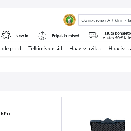
Tasuta kohalet
New In
Eripakkumised
Alates 50 € Kli
sade pood
Telkimisbussid
Haagissuvilad
Haagissuv
ckPro