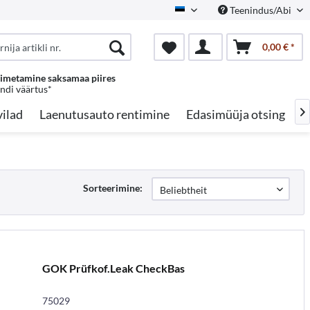
Teenindus/Abi
Estonian
0,00 € *
oimetamine saksamaa piires
endi väärtus*
ilad
Laenutusauto rentimine
Edasimüüja otsing
A

Sorteerimine:
GOK Prüfkof.Leak CheckBas
75029