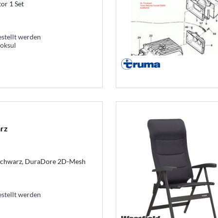
or 1 Set
estellt werden
ooksul
rz
schwarz, DuraDore 2D-Mesh
estellt werden