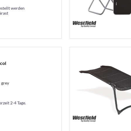
estellt werden
ärast
col
 grey
erzeit 2-4 Tage.