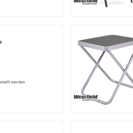
z
estellt werden