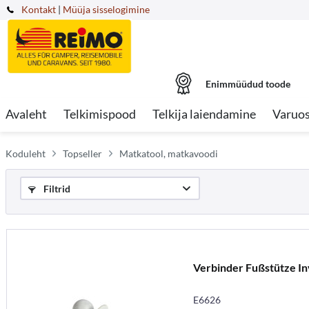
Kontakt
|
Müüja sisselogimine
Enimmüüdud toode
Avaleht
Telkimispood
Telkija laiendamine
Varuo
Koduleht
Topseller
Matkatool, matkavoodi
Filtrid
Verbinder Fußstütze I
E6626