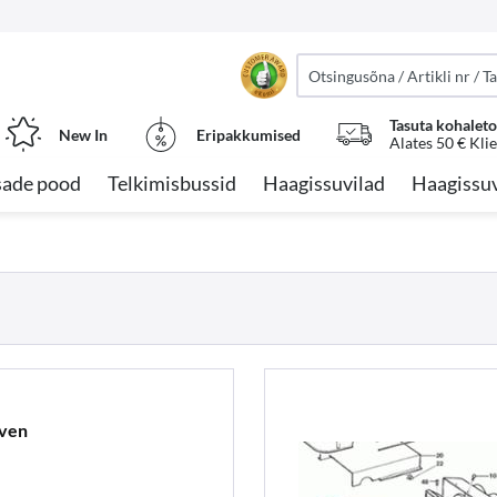
Tasuta kohalet
New In
Eripakkumised
Alates 50 € Kli
sade pood
Telkimisbussid
Haagissuvilad
Haagissuv
nven