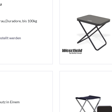
u
rau,Duradore, bis 100kg
estellt werden
utz in Einem