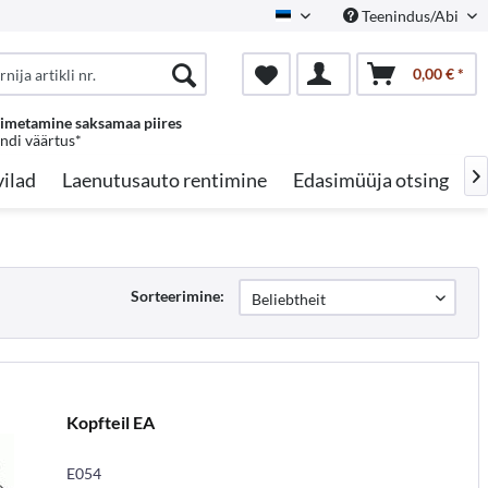
Teenindus/Abi
Estonian
0,00 € *
oimetamine saksamaa piires
endi väärtus*
ilad
Laenutusauto rentimine
Edasimüüja otsing
A

Sorteerimine:
Kopfteil EA
E054