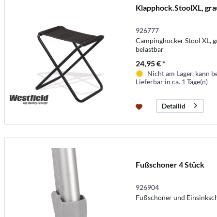
Klapphock.StoolXL, gra
926777
Campinghocker Stool XL, g
belastbar
24,95 € *
Nicht am Lager, kann b
Lieferbar in ca. 1 Tage(n)
Detailid
Fußschoner 4 Stück
926904
Fußschoner und Einsinksch