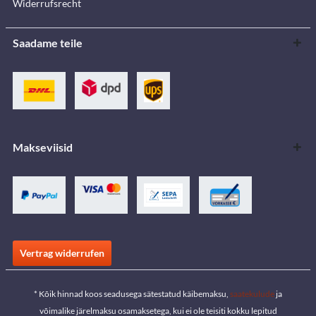
Widerrufsrecht
Saadame teile
Makseviisid
Vertrag widerrufen
* Kõik hinnad koos seadusega sätestatud käibemaksu,
saatekulude
ja
võimalike järelmaksu osamaksetega, kui ei ole teisiti kokku lepitud