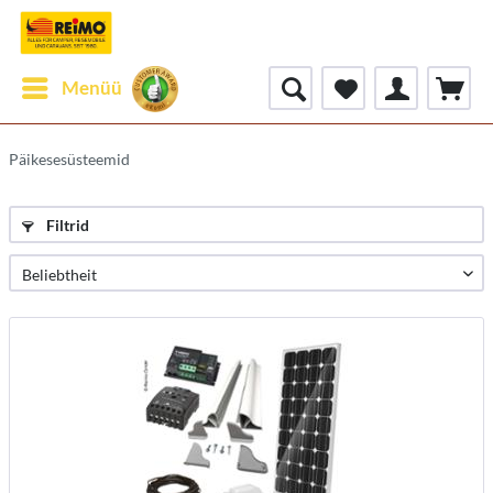
Menüü
Päikesesüsteemid
Filtrid