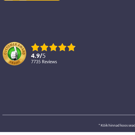
4.9
/
5
7735
reviews
* Kõik hinnad koos sea