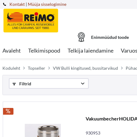
Kontakt
|
Müüja sisselogimine
Enimmüüdud toode
Avaleht
Telkimispood
Telkija laiendamine
Varuo
Koduleht
Topseller
VW Bulli kingitused, bussitarvikud
Pühad
Filtrid
VakuumbecherHOLID
930953