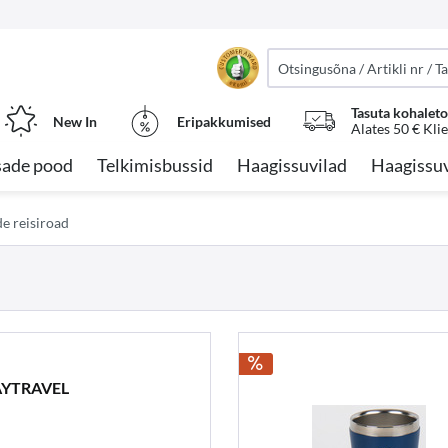
Tasuta kohalet
New In
Eripakkumised
Alates 50 € Kli
sade pood
Telkimisbussid
Haagissuvilad
Haagissuv
e reisiroad
AYTRAVEL