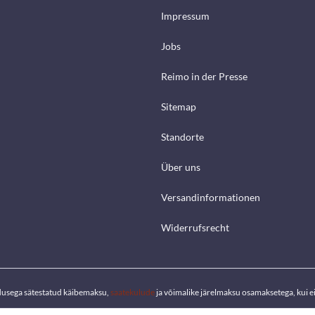
Impressum
Jobs
Reimo in der Presse
Sitemap
Standorte
Über uns
Versandinformationen
Widerrufsrecht
dusega sätestatud käibemaksu,
saatekulude
ja võimalike järelmaksu osamaksetega, kui ei 