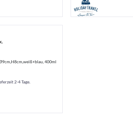
k.
, Ø9cm,H8cm,weiß+blau, 400ml
eferzeit 2-4 Tage.