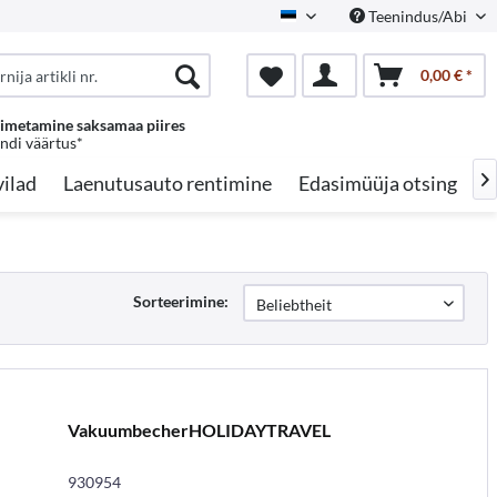
Teenindus/Abi
Estonian
0,00 € *
oimetamine saksamaa piires
endi väärtus*
ilad
Laenutusauto rentimine
Edasimüüja otsing
A

Sorteerimine:
VakuumbecherHOLIDAYTRAVEL
930954