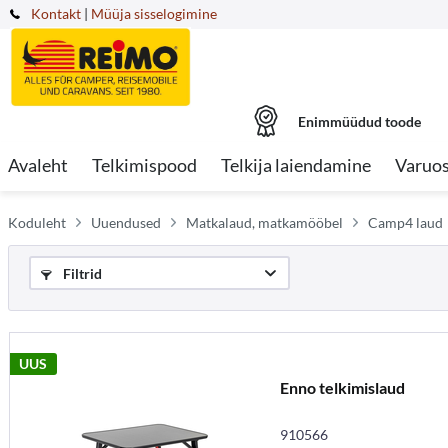
Kontakt
|
Müüja sisselogimine
Enimmüüdud toode
Avaleht
Telkimispood
Telkija laiendamine
Varuo
Koduleht
Uuendused
Matkalaud, matkamööbel
Camp4 laud
Filtrid
UUS
Enno telkimislaud
910566