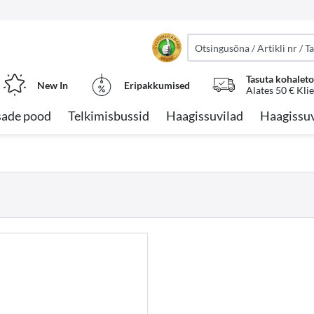
Tasuta kohalet
New In
Eripakkumised
Alates 50 € Kli
sade pood
Telkimisbussid
Haagissuvilad
Haagissuv