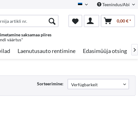
Teenindus/Abi
Estonian
0,00 € *
oimetamine saksamaa piires
endi väärtus*
ilad
Laenutusauto rentimine
Edasimüüja otsing
A

Sorteerimine: