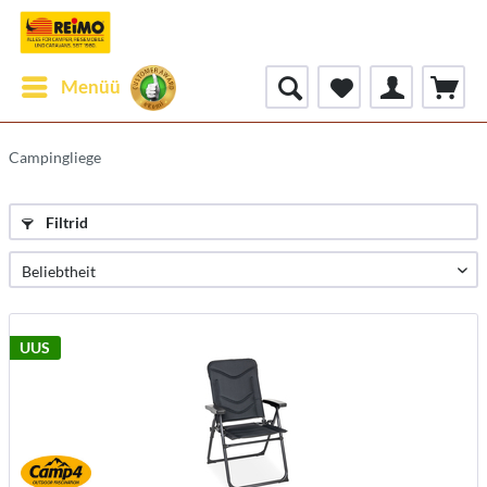
Menüü
Campingliege
Filtrid
UUS