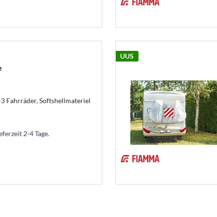
UUS
e
 Fahrräder, Softshellmateriel
eferzeit 2-4 Tage.