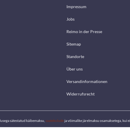
Impressum
Jobs
Reimo in der Presse
Sitemap
Standorte
Über uns
Versandinformationen
Widerrufsrecht
dusega sätestatud käibemaksu,
saatekulude
ja võimalike järelmaksu osamaksetega, kui ei 