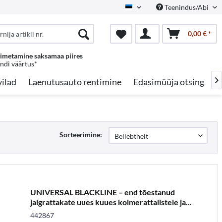
Teenindus/Abi
Estonian
0,00 € *
oimetamine saksamaa piires
endi väärtus*
ilad
Laenutusauto rentimine
Edasimüüja otsing
A

Sorteerimine:
UNIVERSAL BLACKLINE – end tõestanud
jalgrattakate uues kuues kolmerattalistele ja...
442867