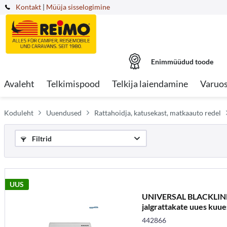
Kontakt
|
Müüja sisselogimine
Enimmüüdud toode
Avaleht
Telkimispood
Telkija laiendamine
Varuo
Koduleht
Uuendused
Rattahoidja, katusekast, matkaauto redel
Filtrid
UUS
UNIVERSAL BLACKLINE 
jalgrattakate uues kuues
442866