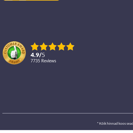
4.9
/
5
7735
reviews
* Kõik hinnad koos sea