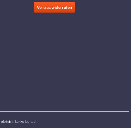
Vertrag widerrufen
ole teisiti kokku lepitud