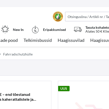
Tasuta kohalet
New In
Eripakkumised
Alates 50 € Kli
sade pood
Telkimisbussid
Haagissuvilad
Haagissuv
Fahrradschutzhülle
UUS
– end tõestanud
 kaherattalistele ja...