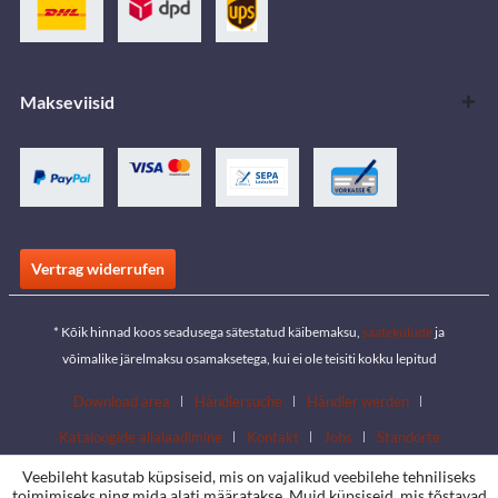
Makseviisid
Vertrag widerrufen
* Kõik hinnad koos seadusega sätestatud käibemaksu,
saatekulude
ja
võimalike järelmaksu osamaksetega, kui ei ole teisiti kokku lepitud
Download area
Händlersuche
Händler werden
Kataloogide allalaadimine
Kontakt
Jobs
Standorte
Veebileht kasutab küpsiseid, mis on vajalikud veebilehe tehniliseks
toimimiseks ning mida alati määratakse. Muid küpsiseid, mis tõstavad