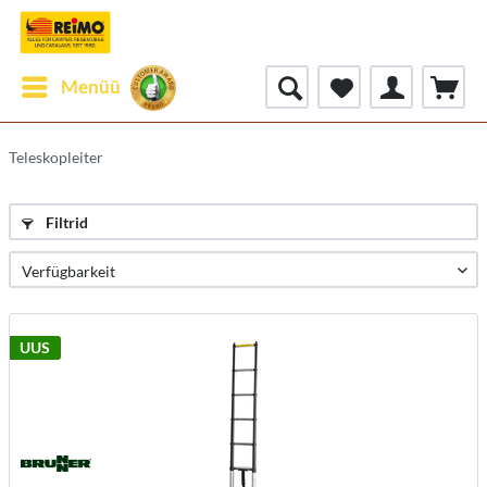
Menüü
Teleskopleiter
Filtrid
UUS