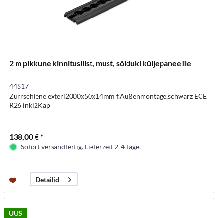
2 m pikkune kinnitusliist, must, sõiduki küljepaneelile
44617
Zurrschiene exteri2000x50x14mm f.Außenmontage,schwarz ECE
R26 inkl2Kap
138,00 € *
Sofort versandfertig. Lieferzeit 2-4 Tage.
Detailid
UUS