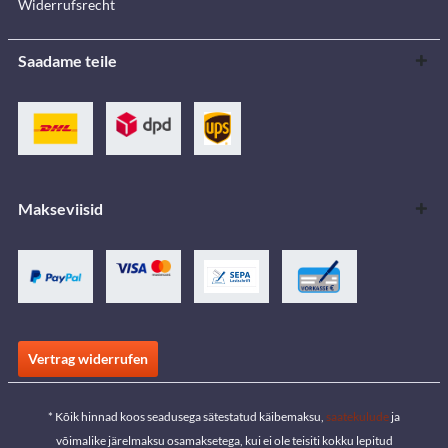
Widerrufsrecht
Saadame teile
Makseviisid
Vertrag widerrufen
* Kõik hinnad koos seadusega sätestatud käibemaksu,
saatekulude
ja
võimalike järelmaksu osamaksetega, kui ei ole teisiti kokku lepitud