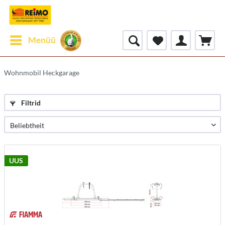
Menüü
Wohnmobil Heckgarage
Filtrid
UUS