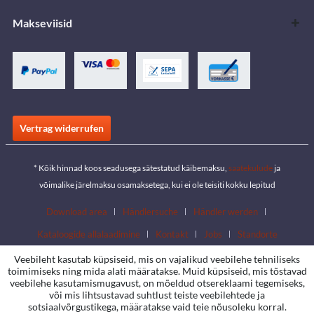
Makseviisid
Vertrag widerrufen
* Kõik hinnad koos seadusega sätestatud käibemaksu,
saatekulude
ja
võimalike järelmaksu osamaksetega, kui ei ole teisiti kokku lepitud
Download area
Händlersuche
Händler werden
Kataloogide allalaadimine
Kontakt
Jobs
Standorte
Veebileht kasutab küpsiseid, mis on vajalikud veebilehe tehniliseks
toimimiseks ning mida alati määratakse. Muid küpsiseid, mis tõstavad
veebilehe kasutamismugavust, on mõeldud otsereklaami tegemiseks,
või mis lihtsustavad suhtlust teiste veebilehtede ja
sotsiaalvõrgustikega, määratakse vaid teie nõusoleku korral.