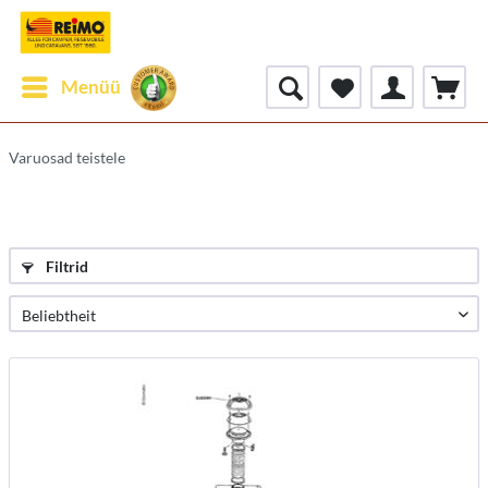
Menüü
Varuosad teistele
Filtrid