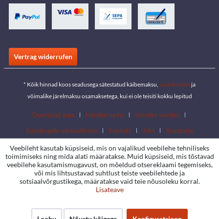
Vertrag widerrufen
* Kõik hinnad koos seadusega sätestatud käibemaksu,
saatekulude
ja
võimalike järelmaksu osamaksetega, kui ei ole teisiti kokku lepitud
Download area
Händlersuche
Händler werden
Kataloogide allalaadimine
Kontakt
Jobs
Standorte
Veebileht kasutab küpsiseid, mis on vajalikud veebilehe tehniliseks
toimimiseks ning mida alati määratakse. Muid küpsiseid, mis tõstavad
veebilehe kasutamismugavust, on mõeldud otsereklaami tegemiseks,
või mis lihtsustavad suhtlust teiste veebilehtede ja
sotsiaalvõrgustikega, määratakse vaid teie nõusoleku korral.
Lisateave
Loobu
Nõustu kõigega
Konfiguratsioon