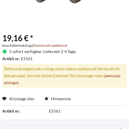
19,16 € *
koos käibemaks(uga)
lisanduvad saatekulud
5 sofort verfügbar. Lieferzeit 2-4 Tage.
Artikli nr:
E5561
Tellimuste tegemiseks minge palun Saksa veebipoodi (tarne ainult
Saksamaale). Soovite tellida Eestisse? Siis külastage meie
jaemüüja
otsingut
.
Kirjutage üles
Hindamine
Artikli nr:
E5561