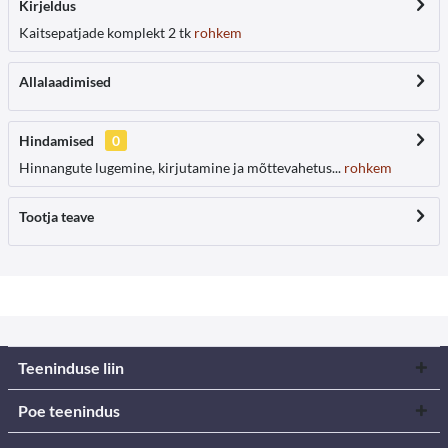
Kirjeldus
Kaitsepatjade komplekt 2 tk
rohkem
Allalaadimised
Hindamised
0
Hinnangute lugemine, kirjutamine ja mõttevahetus...
rohkem
Tootja teave
Teeninduse liin
Poe teenindus