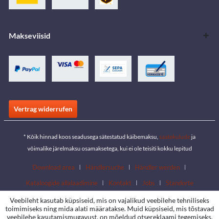
Makseviisid
Vertrag widerrufen
* Kõik hinnad koos seadusega sätestatud käibemaksu,
saatekulude
ja
võimalike järelmaksu osamaksetega, kui ei ole teisiti kokku lepitud
Download area
Händlersuche
Händler werden
Kataloogide allalaadimine
Kontakt
Jobs
Standorte
Veebileht kasutab küpsiseid, mis on vajalikud veebilehe tehniliseks
toimimiseks ning mida alati määratakse. Muid küpsiseid, mis tõstavad
veebilehe kasutamismugavust, on mõeldud otsereklaami tegemiseks,