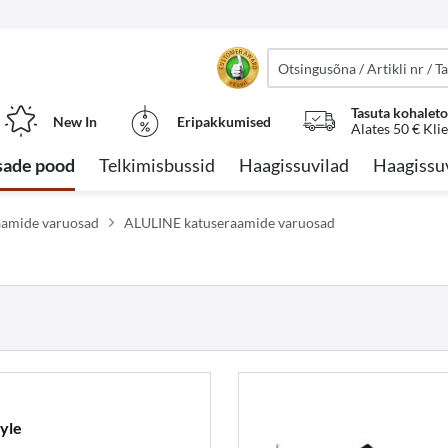
Tasuta kohalet
New In
Eripakkumised
Alates 50 € Kli
sade pood
Telkimisbussid
Haagissuvilad
Haagissu
raamide varuosad
ALULINE katuseraamide varuosad
yle