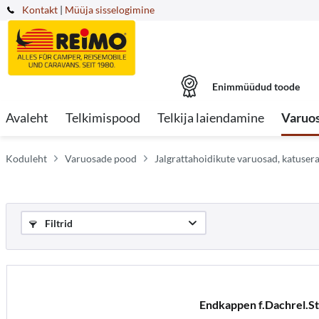
Kontakt
|
Müüja sisselogimine
Enimmüüdud toode
Avaleht
Telkimispood
Telkija laiendamine
Varuo
Koduleht
Varuosade pood
Jalgrattahoidikute varuosad, katuse
Filtrid
Endkappen f.Dachrel.St