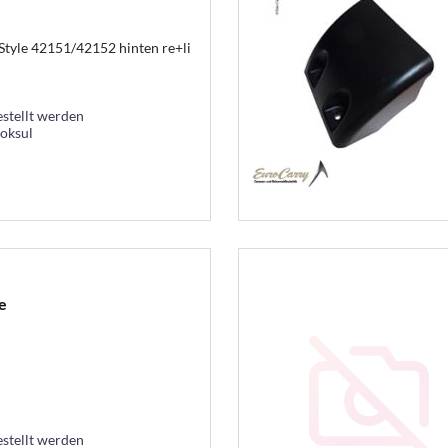
Style 42151/42152 hinten re+li
estellt werden
ooksul
e
estellt werden