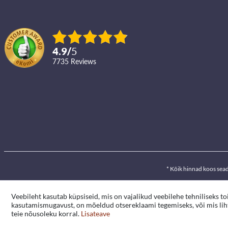
4.9
/
5
7735
reviews
* Kõik hinnad koos sea
Veebileht kasutab küpsiseid, mis on vajalikud veebilehe tehniliseks t
kasutamismugavust, on mõeldud otsereklaami tegemiseks, või mis lihts
teie nõusoleku korral.
Lisateave