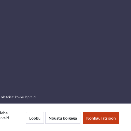
ole teisiti kokku lepitud
ilehe
 vaid
Loobu
Nõustu kõigega
Konfiguratsioon