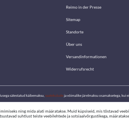
Reimo in der Presse
Sitemap
Standorte
Über uns
Versandinformationen
Widerrufsrecht
dusega sätestatud käibemaksu,
saatekulude
ja võimalike järelmaksu osamaksetega, kui ei 
oimimiseks ning mida alati määratakse. Muid küpsiseid, mis tõstavad veeb
ustavad suhtlust teiste veebilehtede ja sotsiaalvõrgustikega, määratakse