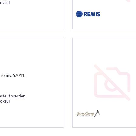
ooksul
reling 67011
estellt werden
ooksul