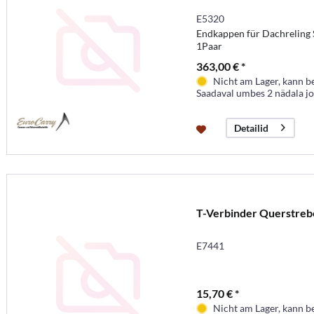
E5320
Endkappen für Dachreling 
1Paar
363,00 € *
Nicht am Lager, kann b
Saadaval umbes 2 nädala j
Detailid
T-Verbinder Querstreb
E7441
15,70 € *
Nicht am Lager, kann b