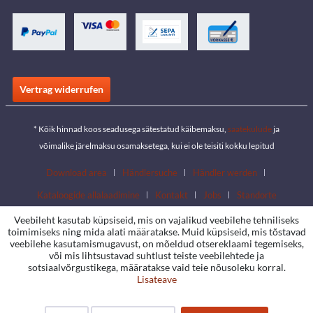
Vertrag widerrufen
* Kõik hinnad koos seadusega sätestatud käibemaksu,
saatekulude
ja
võimalike järelmaksu osamaksetega, kui ei ole teisiti kokku lepitud
Download area
Händlersuche
Händler werden
Kataloogide allalaadimine
Kontakt
Jobs
Standorte
Veebileht kasutab küpsiseid, mis on vajalikud veebilehe tehniliseks
toimimiseks ning mida alati määratakse. Muid küpsiseid, mis tõstavad
veebilehe kasutamismugavust, on mõeldud otsereklaami tegemiseks,
või mis lihtsustavad suhtlust teiste veebilehtede ja
sotsiaalvõrgustikega, määratakse vaid teie nõusoleku korral.
Lisateave