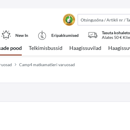
Tasuta kohalet
New In
Eripakkumised
Alates 50 € Kli
sade pood
Telkimisbussid
Haagissuvilad
Haagissu
aruosad
Camp4 matkamatšeri varuosad