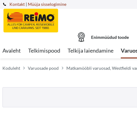
Kontakt
|
Müüja sisselogimine
Enimmüüdud toode
Avaleht
Telkimispood
Telkija laiendamine
Varuo
Koduleht
Varuosade pood
Matkamööbli varuosad, Westfieldi v