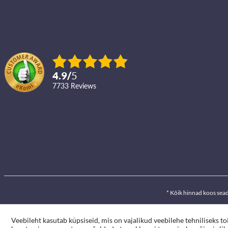
4.9
/
5
7733
reviews
* Kõik hinnad koos sea
Veebileht kasutab küpsiseid, mis on vajalikud veebilehe tehniliseks t