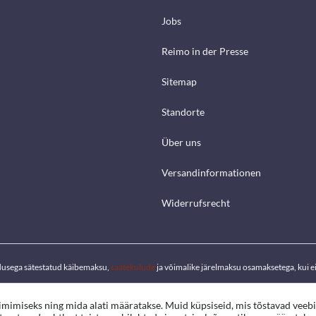
Jobs
Reimo in der Presse
Sitemap
Standorte
Über uns
Versandinformationen
Widerrufsrecht
dusega sätestatud käibemaksu,
saatekulude
ja võimalike järelmaksu osamaksetega, kui ei 
oimimiseks ning mida alati määratakse. Muid küpsiseid, mis tõstavad veeb