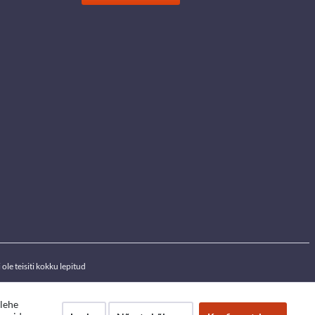
ole teisiti kokku lepitud
ilehe