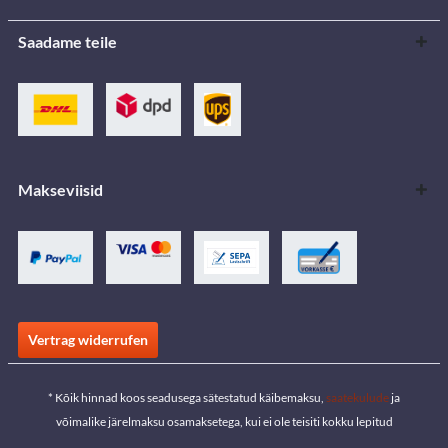
Saadame teile
Makseviisid
Vertrag widerrufen
* Kõik hinnad koos seadusega sätestatud käibemaksu,
saatekulude
ja
võimalike järelmaksu osamaksetega, kui ei ole teisiti kokku lepitud