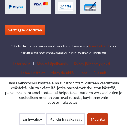
Vertrag widerrufen
* Kaikki hinnat sis. voimassaolevan Arvonlisäveron ja
toimituskulut
sekä
tarvittaessa postiennakkomaksut, ellei toisin ole ilmoitettu
Latausalue
Myymäläpaikannin
Ryhdy jälleenmyyjäksi
Lataa luettelot
yhteyshenkilö
Jobs
Sijainnit
Tämä verkkosivu käyttää aina sivuston toimivuuteen vaadittavia
evästeitä. Muita evästeitä, jotka parantavat sivuston käyttöä,
palvelevat suoramainontaa tai helpottavat muiden verkkosivujen ja
sosiaalisen median vuorovaikutusta, käytetään vain
suostumuksestasi.
En hyväksy
Kaikki hyväksyvät
Määritä