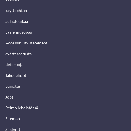
käyttöehtoa
aukioloaikaa
Laajennusopas
Accessibility statement
evästeasetusta
tietosuoja
Takuuehdot
painatus
Jobs
Reimo lehdistössä
Sitemap
Sijainnit