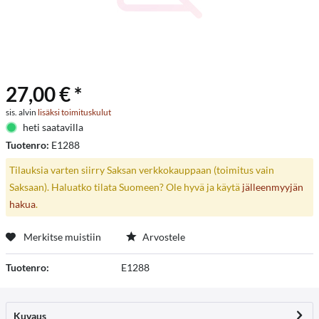
27,00 € *
sis. alvin
lisäksi toimituskulut
heti saatavilla
Tuotenro:
E1288
Tilauksia varten siirry Saksan verkkokauppaan (toimitus vain
Saksaan). Haluatko tilata Suomeen? Ole hyvä ja käytä
jälleenmyyjän
hakua
.
Merkitse muistiin
Arvostele
Tuotenro:
E1288
Kuvaus