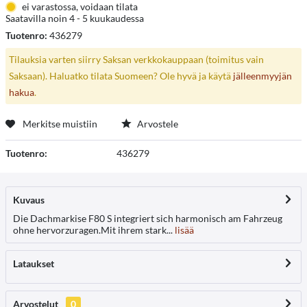
ei varastossa, voidaan tilata
Saatavilla noin 4 - 5 kuukaudessa
Tuotenro:
436279
Tilauksia varten siirry Saksan verkkokauppaan (toimitus vain
Saksaan). Haluatko tilata Suomeen? Ole hyvä ja käytä
jälleenmyyjän
hakua
.
Merkitse muistiin
Arvostele
Tuotenro:
436279
Kuvaus
Die Dachmarkise F80 S integriert sich harmonisch am Fahrzeug
ohne hervorzuragen.Mit ihrem stark...
lisää
Lataukset
Arvostelut
0