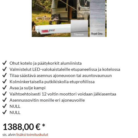
Ohut kotelo ja päätykorkit alumiinista
Valmistelut LED-valokaistaleille etupaneelissa ja kotelossa
Tilaa säästävä asennus ajoneuvoon tai asuntovaunuun
Kolminkertaisella putkikiskolla etuprofiilissa
Avaa ja sulje kampi
Vaihtoehtoisesti 12 voltin moottori voidaan jälkiasentaa
Asennussovitin monille eri ajoneuvoille
NULL
NULL
1388,00 € *
sis. alvin
lisäksi toimituskulut