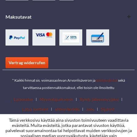
Maksutavat
Vertrag widerrufen
* Kaikki hinnat sis. voimassaolevan Arvonlisäveron ja
toimituskulut
sekä
tarvittaessa postiennakkomaksut, ellei toisin ole ilmoitettu
Latausalue
Myymäläpaikannin
Ryhdy jälleenmyyjäksi
Lataa luettelot
yhteyshenkilö
Jobs
Sijainnit
Tämä verkkosivu käyttää aina sivuston toimivuuteen vaadittavia
evästeitä. Muita evästeitä, jotka parantavat sivuston käyttöä,
palvelevat suoramainontaa tai helpottavat muiden verkkosivujen ja
sosiaalisen median vuorovaikutusta, käytetään vain