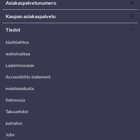
Asiakaspalvelunumero
Kaupan asiakaspalvelu
Tiedot
käyttöehtoa
aukioloaikaa
Laajennusopas
Accessibility statement
evästeasetusta
tietosuoja
Takuuehdot
painatus
Jobs