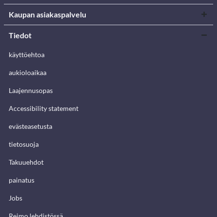
Kaupan asiakaspalvelu
Tiedot
käyttöehtoa
aukioloaikaa
Laajennusopas
Accessibility statement
evästeasetusta
tietosuoja
Takuuehdot
painatus
Jobs
Reimo lehdistössä