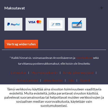
Maksutavat
Vertrag widerrufen
* Kaikki hinnat sis. voimassaolevan Arvonlisäveron ja
toimituskulut
sekä
tarvittaessa postiennakkomaksut, ellei toisin ole ilmoitettu
Latausalue
Myymäläpaikannin
Ryhdy jälleenmyyjäksi
Lataa luettelot
yhteyshenkilö
Jobs
Sijainnit
Tämä verkkosivu käyttää aina sivuston toimivuuteen vaadittavia
evästeitä. Muita evästeitä, jotka parantavat sivuston käyttöä,
palvelevat suoramainontaa tai helpottavat muiden verkkosivujen ja
sosiaalisen median vuorovaikutusta, käytetään vain
suostumuksestasi.