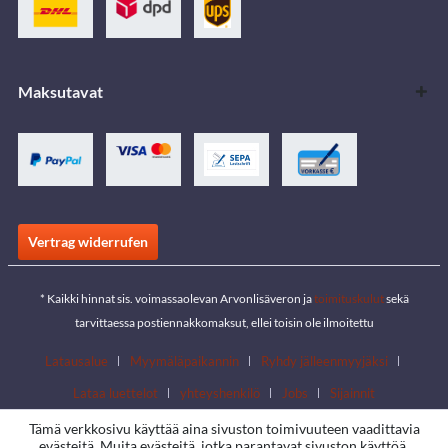
Maksutavat
Vertrag widerrufen
* Kaikki hinnat sis. voimassaolevan Arvonlisäveron ja
toimituskulut
sekä
tarvittaessa postiennakkomaksut, ellei toisin ole ilmoitettu
Latausalue
Myymäläpaikannin
Ryhdy jälleenmyyjäksi
Lataa luettelot
yhteyshenkilö
Jobs
Sijainnit
Tämä verkkosivu käyttää aina sivuston toimivuuteen vaadittavia
evästeitä. Muita evästeitä, jotka parantavat sivuston käyttöä,