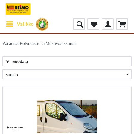
Valikko
Varaosat Polyplastic ja Mekuwa ikkunat
Suodata