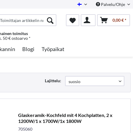
Palvelu/Ohje
Finnish
0,00 € *
mainen toimitus
k. 50 € ostoarvo *
kannin
Blogi
Työpaikat
Lajittelu:
Glaskeramik-Kochfeld mit 4 Kochplatten, 2 x
1200W/1 x 1700W/1x 1800W
705060