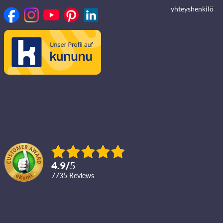
yhteyshenkilö
4.9
/
5
7735
reviews