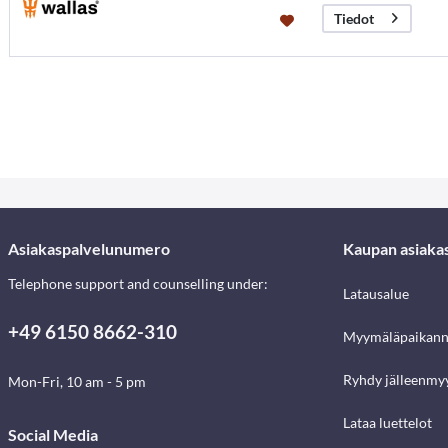
Tiedot
Asiakaspalvelunumero
Kaupan asiaka
Telephone support and counselling under:
Latausalue
+49 6150 8662-310
Myymäläpaikann
Ryhdy jälleenmyy
Mon-Fri, 10 am - 5 pm
Lataa luettelot
Social Media