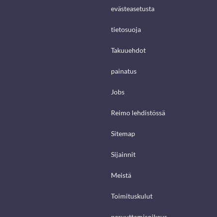
evästeasetusta
tietosuoja
Takuuehdot
painatus
Jobs
Reimo lehdistössä
Sitemap
Sijainnit
Meistä
Toimituskulut
peruuttamisoikeus