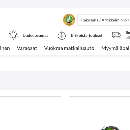
Il
Uudet osumat
Erikoistarjoukset
al
inen
Varaosat
Vuokraa matkailuauto
Myymäläpai