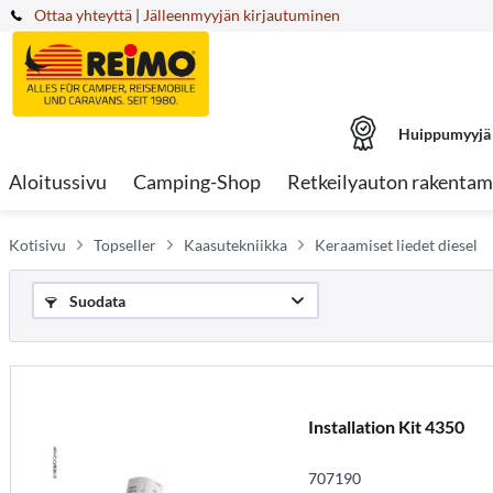
Ottaa yhteyttä
|
Jälleenmyyjän kirjautuminen
Huippumyyjä
Aloitussivu
Camping-Shop
Retkeilyauton rakentam
Kotisivu
Topseller
Kaasutekniikka
Keraamiset liedet diesel
Suodata
Installation Kit 4350
707190