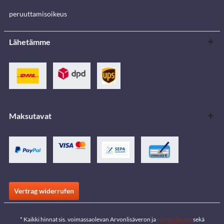
peruuttamisoikeus
Lähetämme
Maksutavat
Vertrag widerrufen
* Kaikki hinnat sis. voimassaolevan Arvonlisäveron ja
toimituskulut
sekä