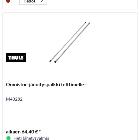
Tiedot
Omnistor-jännityspalkki telttimelle -
M43282
alkaen 64,40 € *
Heti lähetysvalmis