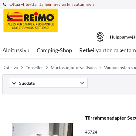
Ottaa yhteyttä
|
Jälleenmyyjän kirjautuminen
Huippumyyjä
Aloitussivu
Camping-Shop
Retkeilyauton rakentam
Kotisivu
Topseller
Murtosuoja/turvallisuus
Vaunun ovien su
Suodata
Türrahmenadapter Secu
45724