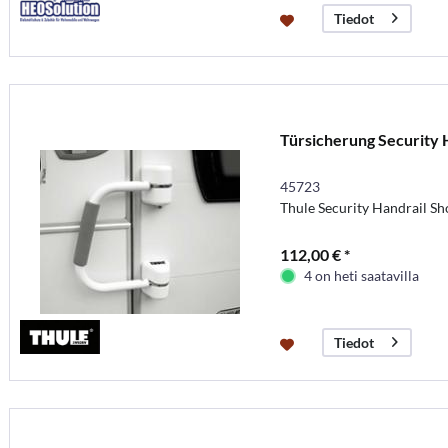
Tiedot
Türsicherung Security 
45723
Thule Security Handrail Sh
112,00 € *
4 on heti saatavilla
Tiedot