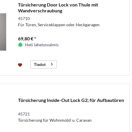
Türsicherung Door Lock von Thule mit
Wandverschraubung
45710
Für Türen, Serviceklappen oder Heckgaragen
69,80 € *
Heti lähetysvalmis
Tiedot
Türsicherung Inside-Out Lock G2; für Aufbautüren
45721
Türsicherung für Wohnmobil u. Caravan