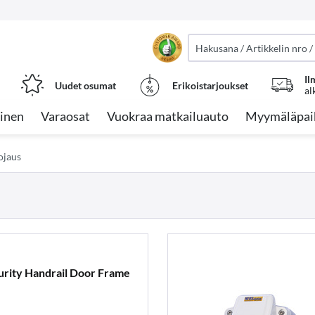
Il
Uudet osumat
Erikoistarjoukset
al
inen
Varaosat
Vuokraa matkailuauto
Myymäläpai
ojaus
rity Handrail Door Frame