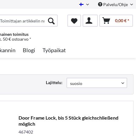
Palvelu/Ohje
Finnish
0,00 € *
mainen toimitus
k. 50 € ostoarvo *
kannin
Blogi
Työpaikat
Lajittelu:
Door Frame Lock, bis 5 Stück gleichschließend
möglich
467402