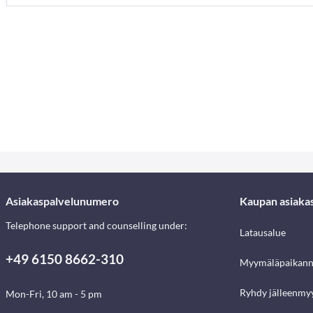
Asiakaspalvelunumero
Kaupan asiaka
Telephone support and counselling under:
Latausalue
+49 6150 8662-310
Myymäläpaikann
Ryhdy jälleenmyy
Mon-Fri, 10 am - 5 pm