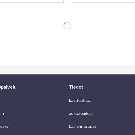
spalvelu
Tiedot
käyttöehtoa
in
aukioloaikaa
jäksi
Laajennusopas