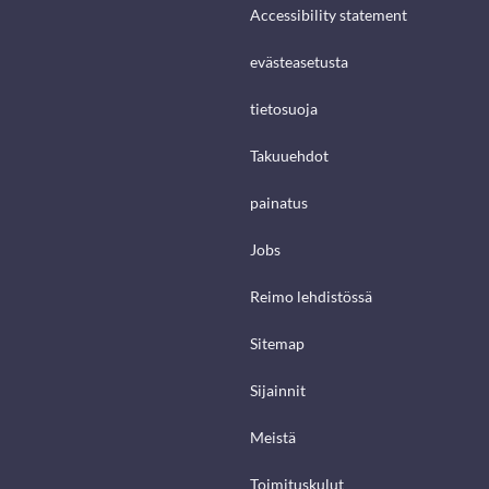
Accessibility statement
evästeasetusta
tietosuoja
Takuuehdot
painatus
Jobs
Reimo lehdistössä
Sitemap
Sijainnit
Meistä
Toimituskulut