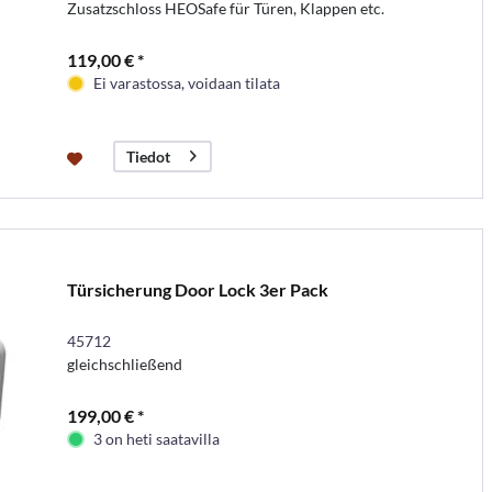
Zusatzschloss HEOSafe für Türen, Klappen etc.
119,00 € *
Ei varastossa, voidaan tilata
Tiedot
Türsicherung Door Lock 3er Pack
45712
gleichschließend
199,00 € *
3 on heti saatavilla