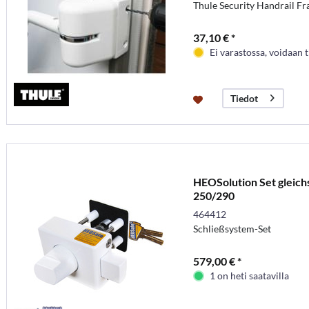
Thule Security Handrail F
37,10 € *
Ei varastossa, voidaan t
Tiedot
HEOSolution Set gleich
250/290
464412
Schließsystem-Set
579,00 € *
1 on heti saatavilla