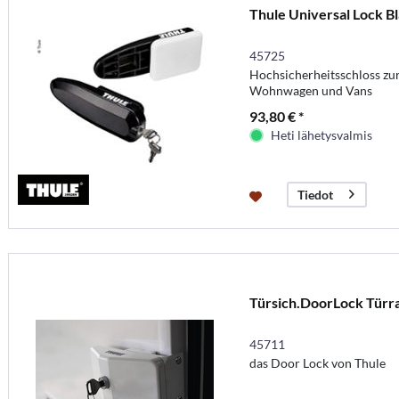
Thule Universal Lock B
45725
Hochsicherheitsschloss zu
Wohnwagen und Vans
93,80 € *
Heti lähetysvalmis
Tiedot
Türsich.DoorLock Tür
45711
das Door Lock von Thule