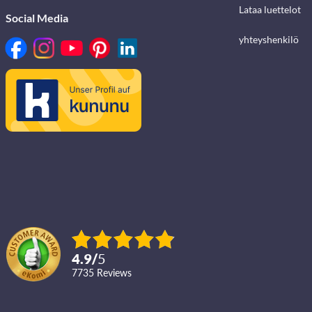
Lataa luettelot
Social Media
yhteyshenkilö
4.9
/
5
7735
reviews