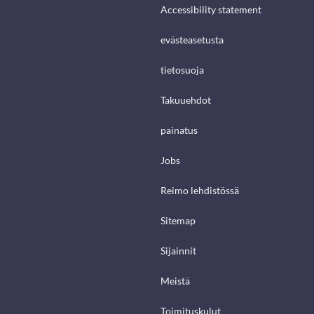
Accessibility statement
evästeasetusta
tietosuoja
Takuuehdot
painatus
Jobs
Reimo lehdistössä
Sitemap
Sijainnit
Meistä
Toimituskulut