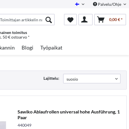
Palvelu/Ohje
Finnish
0,00 € *
mainen toimitus
k. 50 € ostoarvo *
kannin
Blogi
Työpaikat
Lajittelu:
Sawiko Ablaufrollen universal hohe Ausführung, 1
Paar
440049