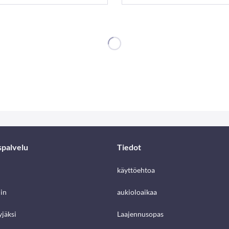
spalvelu
Tiedot
käyttöehtoa
in
aukioloaikaa
jäksi
Laajennusopas