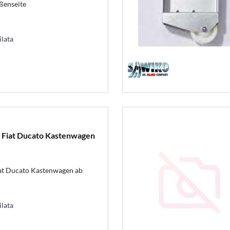
ßenseite
ilata
ür Fiat Ducato Kastenwagen
iat Ducato Kastenwagen ab
ilata