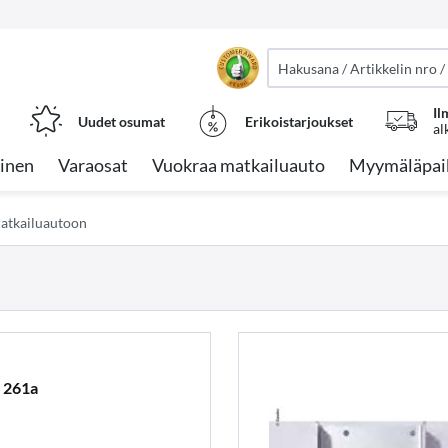
Il
Uudet osumat
Erikoistarjoukset
al
inen
Varaosat
Vuokraa matkailuauto
Myymäläpai
atkailuautoon
 261a