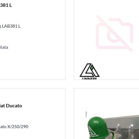
381 L
g LAB381 L
ilata
iat Ducato
ato X/250/290