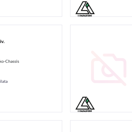
iv.
ko-Chassis
ilata