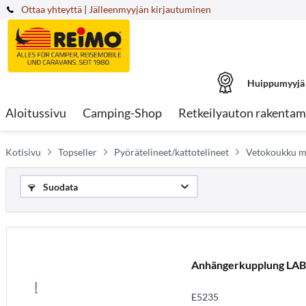
Ottaa yhteyttä
|
Jälleenmyyjän kirjautuminen
Huippumyyjä
Aloitussivu
Camping-Shop
Retkeilyauton rakentam
Kotisivu
Topseller
Pyörätelineet/kattotelineet
Vetokoukku m
Suodata
Anhängerkupplung LAB
E5235