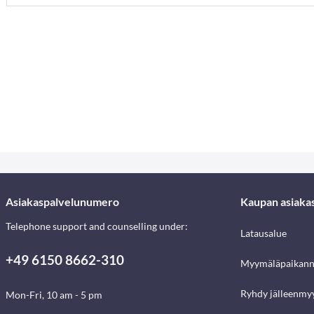
Asiakaspalvelunumero
Kaupan asiaka
Telephone support and counselling under:
Latausalue
+49 6150 8662-310
Myymäläpaikann
Ryhdy jälleenmyy
Mon-Fri, 10 am - 5 pm