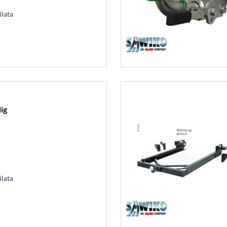
ilata
ig
ilata