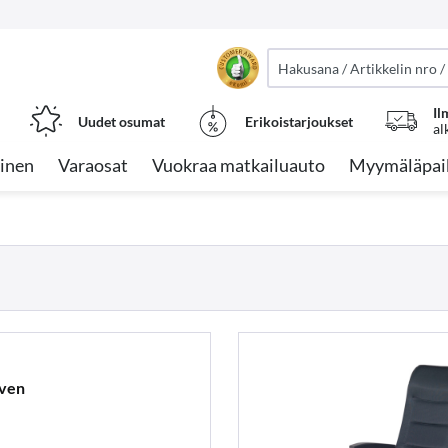
Il
Uudet osumat
Erikoistarjoukset
al
inen
Varaosat
Vuokraa matkailuauto
Myymäläpai
nven