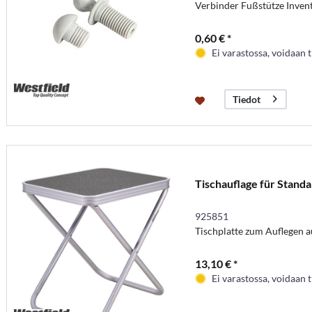
Verbinder Fußstütze Invent
0,60 € *
Ei varastossa, voidaan t
Tiedot
Tischauflage für Stand
925851
Tischplatte zum Auflegen 
13,10 € *
Ei varastossa, voidaan t