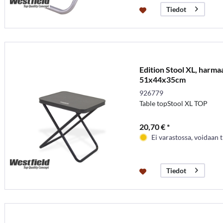
Tiedot
Edition Stool XL, harma
51x44x35cm
926779
Table topStool XL TOP
20,70 € *
Ei varastossa, voidaan t
Tiedot