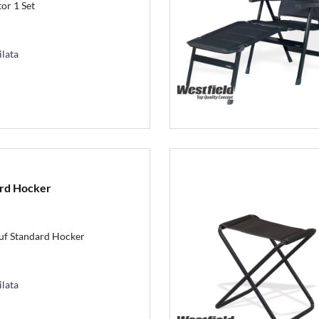
or 1 Set
ilata
ard Hocker
auf Standard Hocker
ilata