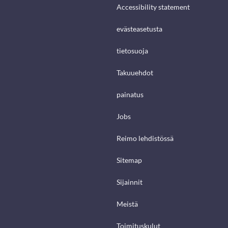
Accessibility statement
evästeasetusta
tietosuoja
Takuuehdot
painatus
Jobs
Reimo lehdistössä
Sitemap
Sijainnit
Meistä
Toimituskulut