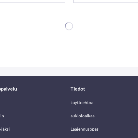
spalvelu
Tiedot
käyttöehtoa
in
aukioloaikaa
jäksi
Laajennusopas