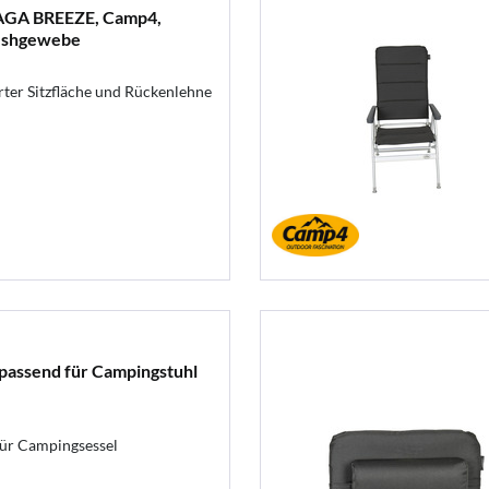
AGA BREEZE, Camp4,
Meshgewebe
ter Sitzfläche und Rückenlehne
assend für Campingstuhl
für Campingsessel