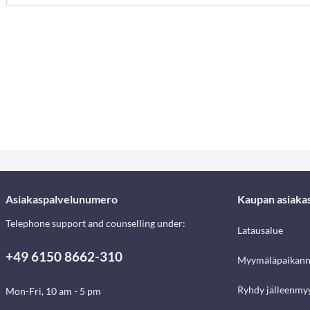
Asiakaspalvelunumero
Kaupan asiaka
Telephone support and counselling under:
Latausalue
+49 6150 8662-310
Myymäläpaikann
Ryhdy jälleenmyy
Mon-Fri, 10 am - 5 pm