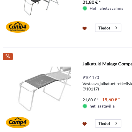
21,80 € *
Heti lähetysvalmis
Tiedot
Jalkatuki Malaga Compa
9101170
Vastaava jalkatuet retkeily
(910117)
19,60 € *
21,80 € *
heti saatavilla
Tiedot