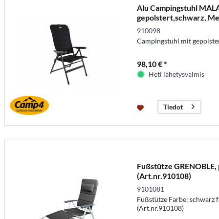
Alu Campingstuhl MAL
gepolstert,schwarz, 
910098
Campingstuhl mit gepolster
98,10 € *
Heti lähetysvalmis
Tiedot
Fußstütze GRENOBLE, p
(Art.nr.910108)
9101081
Fußstütze Farbe: schwarz 
(Art.nr.910108)