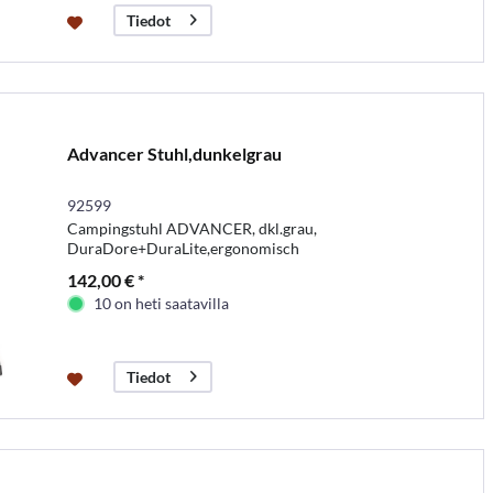
Tiedot
Advancer Stuhl,dunkelgrau
92599
Campingstuhl ADVANCER, dkl.grau,
DuraDore+DuraLite,ergonomisch
142,00 € *
10 on heti saatavilla
Tiedot