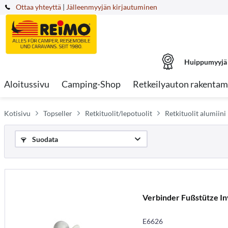
Ottaa yhteyttä
|
Jälleenmyyjän kirjautuminen
Huippumyyjä
Aloitussivu
Camping-Shop
Retkeilyauton rakentam
Kotisivu
Topseller
Retkituolit/lepotuolit
Retkituolit alumiini
Suodata
Verbinder Fußstütze I
E6626