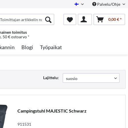
Palvelu/Ohje
Finnish
0,00 € *
mainen toimitus
k. 50 € ostoarvo *
kannin
Blogi
Työpaikat
Lajittelu:
Campingstuhl MAJESTIC Schwarz
911531