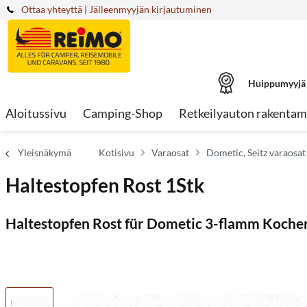
Ottaa yhteyttä
|
Jälleenmyyjän kirjautuminen
Huippumyyjä
Aloitussivu
Camping-Shop
Retkeilyauton rakentam
Yleisnäkymä
Kotisivu
Varaosat
Dometic, Seitz varaosat
Haltestopfen Rost 1Stk
Haltestopfen Rost für Dometic 3-flamm Koche