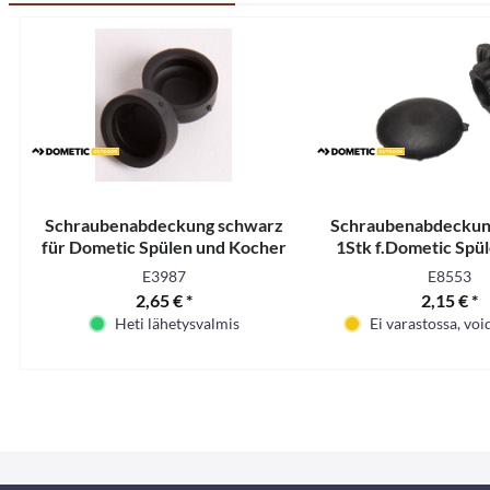
Schraubenabdeckung schwarz
Schraubenabdeckun
für Dometic Spülen und Kocher
1Stk f.Dometic Spü
E3987
E8553
2,65 € *
2,15 € *
Heti lähetysvalmis
Ei varastossa, voi