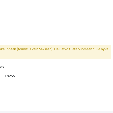
kokauppaan (toimitus vain Saksaan). Haluatko tilata Suomeen? Ole hyvä
ele
E8256