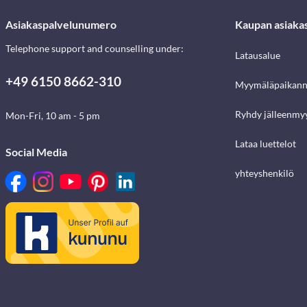
Asiakaspalvelunumero
Kaupan asiaka
Telephone support and counselling under:
Latausalue
+49 6150 8662-310
Myymäläpaikann
Ryhdy jälleenmyy
Mon-Fri, 10 am - 5 pm
Lataa luettelot
Social Media
yhteyshenkilö