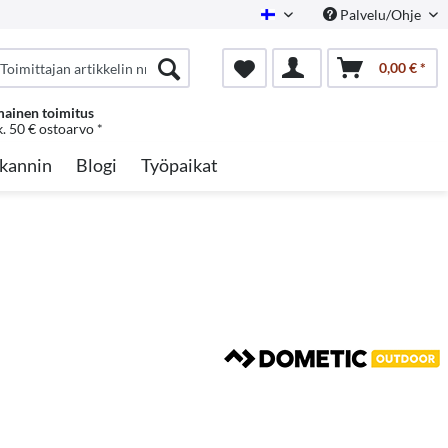
Palvelu/Ohje
Finnish
0,00 € *
mainen toimitus
k. 50 € ostoarvo *
kannin
Blogi
Työpaikat