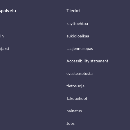
spalvelu
Tiedot
käyttöehtoa
in
aukioloaikaa
jäksi
Laajennusopas
Accessibility statement
evästeasetusta
tietosuoja
Takuuehdot
painatus
Jobs