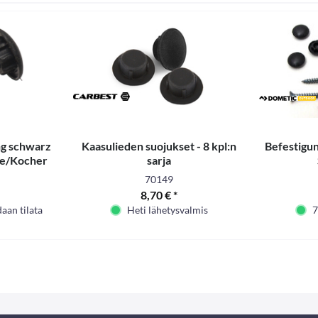
g schwarz
Kaasulieden suojukset - 8 kpl:n
Befestigu
le/Kocher
sarja
70149
8,70 € *
daan tilata
Heti lähetysvalmis
7