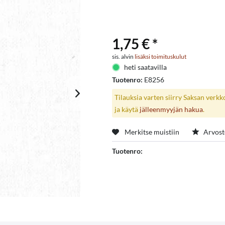
1,75 € *
sis. alvin
lisäksi toimituskulut
heti saatavilla
Tuotenro:
E8256
Tilauksia varten siirry Saksan verk
ja käytä
jälleenmyyjän hakua
.
Merkitse muistiin
Arvost
Tuotenro: