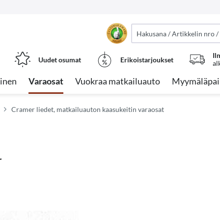
Il
Uudet osumat
Erikoistarjoukset
al
inen
Varaosat
Vuokraa matkailuauto
Myymäläpai
Cramer liedet, matkailuauton kaasukeitin varaosat
r