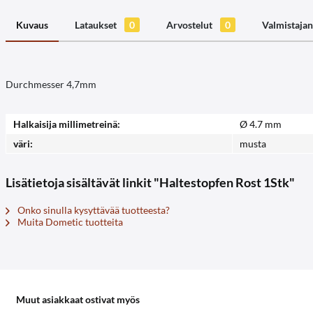
Kuvaus
Lataukset
0
Arvostelut
0
Valmistajan
Durchmesser 4,7mm
Halkaisija millimetreinä:
Ø 4.7 mm
väri:
musta
Lisätietoja sisältävät linkit "Haltestopfen Rost 1Stk"
Onko sinulla kysyttävää tuotteesta?
Muita Dometic tuotteita
Muut asiakkaat ostivat myös