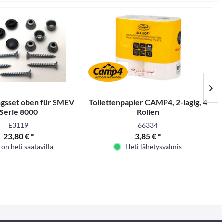
ngsset oben für SMEV
Toilettenpapier CAMP4, 2-lagig, 4
Serie 8000
Rollen
E3119
66334
23,80 € *
3,85 € *
 on heti saatavilla
Heti lähetysvalmis