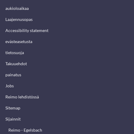
aukioloaikaa
Laajennusopas
Accessibility statement
evästeasetusta
tietosuoja
Takuuehdot
painatus
Jobs
Reimo lehdistössä
Sitemap
Sijainnit
Reimo - Egelsbach