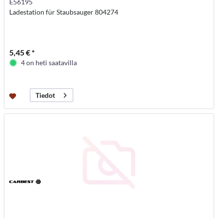
E56195
Ladestation für Staubsauger 804274
5,45 € *
4 on heti saatavilla
Tiedot