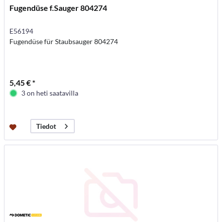
Fugendüse f.Sauger 804274
E56194
Fugendüse für Staubsauger 804274
5,45 € *
3 on heti saatavilla
Tiedot