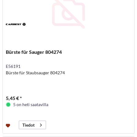
Bürste für Sauger 804274
E56191
Bürste für Staubsauger 804274
5,45 € *
5 on heti saatavilla
Tiedot