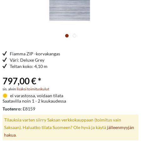
Fiamma ZIP -korvakangas
Väri: Deluxe Grey
Teltan koko: 4,10 m
797,00 € *
sis. alvin
lisäksi toimituskulut
ei varastossa, voidaan tilata
Saatavilla noin 1 - 2 kuukaudessa
Tuotenro:
E8159
Tilauksia varten siirry Saksan verkkokauppaan (toimitus vain
Saksaan). Haluatko tilata Suomeen? Ole hyvä ja käytä
jälleenmyyjän
hakua
.