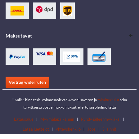
Maksutavat
Vertrag widerrufen
* Kaikki hinnat sis. voimassaolevan Arvonlisäveron ja
toimituskulut
sekä
tarvittaessa postiennakkomaksut, ellei toisin ole ilmoitettu
Latausalue
Myymäläpaikannin
Ryhdy jälleenmyyjäksi
Lataa luettelot
yhteyshenkilö
Jobs
Sijainnit