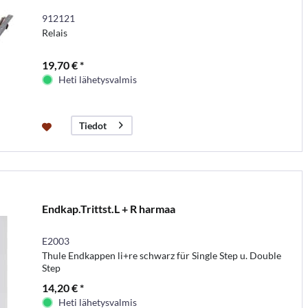
912121
Relais
19,70 € *
Heti lähetysvalmis
Tiedot
Endkap.Trittst.L + R harmaa
E2003
Thule Endkappen li+re schwarz für Single Step u. Double
Step
14,20 € *
Heti lähetysvalmis