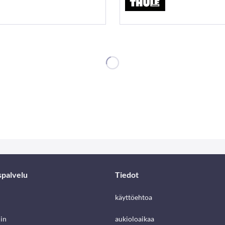
spalvelu
Tiedot
käyttöehtoa
in
aukioloaikaa