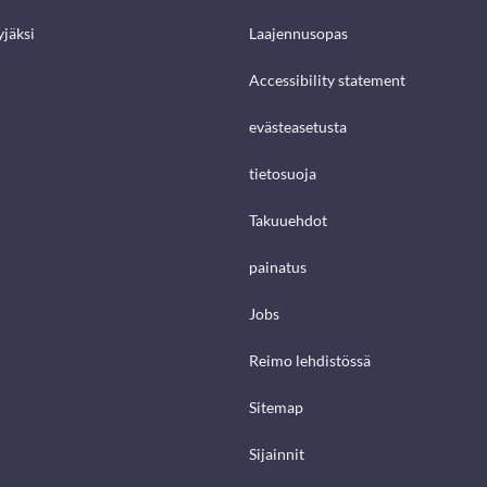
jäksi
Laajennusopas
Accessibility statement
evästeasetusta
tietosuoja
Takuuehdot
painatus
Jobs
Reimo lehdistössä
Sitemap
Sijainnit