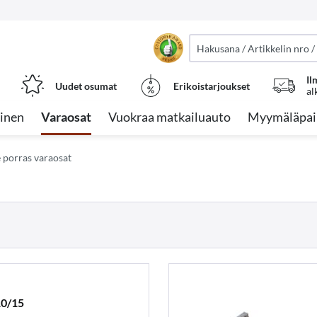
Il
Uudet osumat
Erikoistarjoukset
al
inen
Varaosat
Vuokraa matkailuauto
Myymäläpai
 porras varaosat
10/15