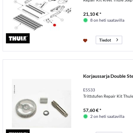
21,10 € *
8 on heti saatavilla
Tiedot
Korjaussarja Double St
E5533
Trittstufen Repair Kit Thul
57,60 € *
2 on heti saatavilla