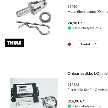
E6480
Motorübertragung f.Omnis
24,90 € *
Heti lähetysvalmis
Tiedot
Ohjauslaatikko f.Omnis
912123
Electronic-Set für Omniste
316,00 € *
Heti lähetysvalmis