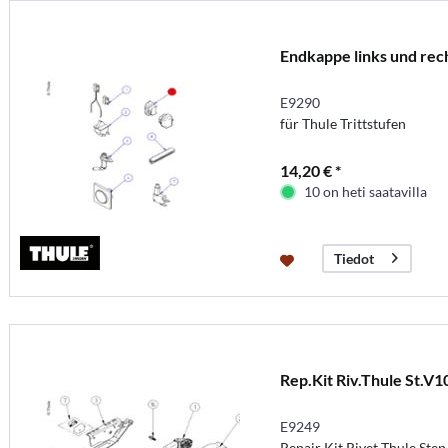
Endkappe links und rec
E9290
für Thule Trittstufen
14,20 € *
10 on heti saatavilla
Tiedot
Rep.Kit Riv.Thule St.V1
E9249
Repair Kit Rivet Thule Ste