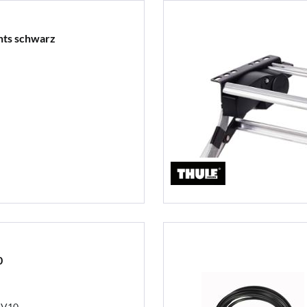
hts schwarz
0
p V10