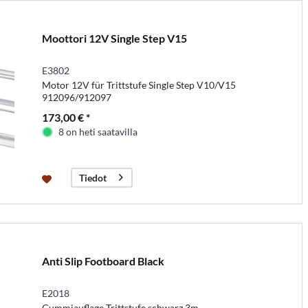
Moottori 12V Single Step V15
E3802
Motor 12V für Trittstufe Single Step V10/V15
912096/912097
173,00 € *
8 on heti saatavilla
Tiedot
Anti Slip Footboard Black
E2018
Gummiauflage Trittstufe schwarz 3m