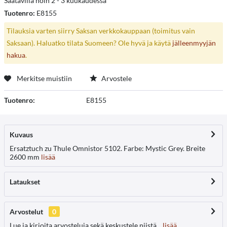
Saatavilla noin 2 - 3 kuukaudessa
Tuotenro:
E8155
Tilauksia varten siirry Saksan verkkokauppaan (toimitus vain
Saksaan). Haluatko tilata Suomeen? Ole hyvä ja käytä
jälleenmyyjän
hakua
.
Merkitse muistiin
Arvostele
Tuotenro:
E8155
Kuvaus
Ersatztuch zu Thule Omnistor 5102. Farbe: Mystic Grey. Breite
2600 mm
lisää
Lataukset
Arvostelut
0
Lue ja kirjoita arvosteluja sekä keskustele niistä...
lisää