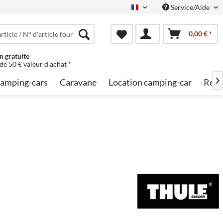
Service/Aide
French
0,00 € *
n gratuite
 de 50 € valeur d'achat *
amping-cars
Caravane
Location camping-car
Rech
