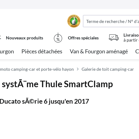
Livraiso
Nouveaux produits
Offres spéciales
à partir
urgon
Pièces détachées
Van & Fourgon aménagé
C
moto camping-car et porte-vélo hayon
Galerie de toit camping-car
le systÃ¨me Thule SmartClamp
c Ducato sÃ©rie 6 jusqu'en 2017