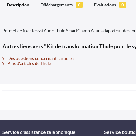
Description
Téléchargements
0
Évaluations
0
Permet de fixer le systÃ¨me Thule SmartClamp Ã un adaptateur de store
Autres liens vers "Kit de transformation Thule pour l
Des questions concernant l'article ?
Plus d'articles de Thule
Service d'assistance téléphonique
Service bouti