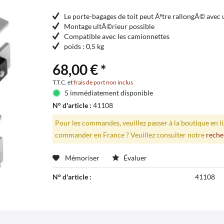
Le porte-bagages de toit peut Ãªtre rallongÃ© avec
Montage ultÃ©rieur possible
Compatible avec les camionnettes
poids : 0,5 kg
68,00 € *
T.T.C. et
frais de port non inclus
5 immédiatement disponible
N° d'article :
41108
Pour les commandes, veuillez passer à la boutique en 
commander en France ? Veuillez consulter notre
reche
Mémoriser
Évaluer
N° d'article :
41108