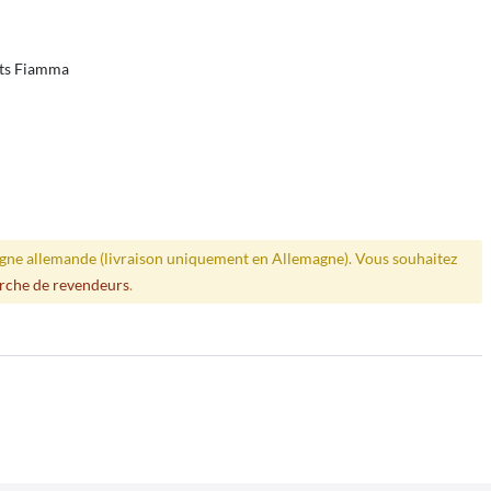
ents Fiamma
ligne allemande (livraison uniquement en Allemagne). Vous souhaitez
rche de revendeurs
.