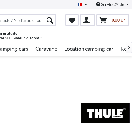
Service/Aide
French
0,00 € *
n gratuite
 de 50 € valeur d'achat *
amping-cars
Caravane
Location camping-car
Rech
