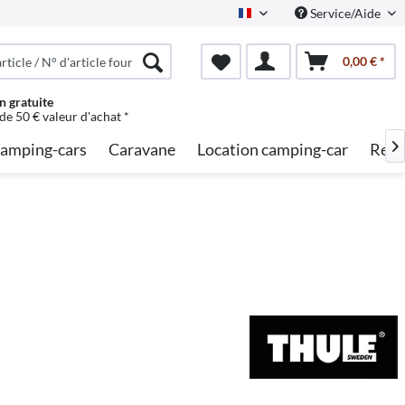
Service/Aide
French
0,00 € *
n gratuite
 de 50 € valeur d'achat *
amping-cars
Caravane
Location camping-car
Rech
