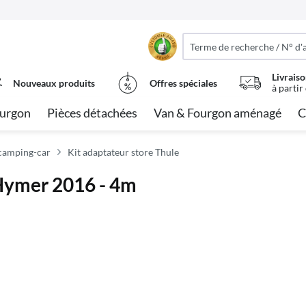
Livraiso
Nouveaux produits
Offres spéciales
à partir
urgon
Pièces détachées
Van & Fourgon aménagé
C
 camping-car
Kit adaptateur store Thule
Hymer 2016 - 4m