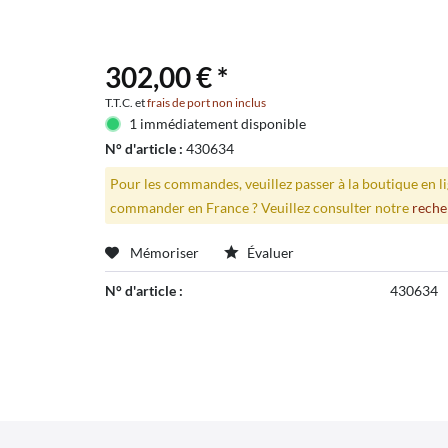
302,00 € *
T.T.C. et
frais de port non inclus
1 immédiatement disponible
N° d'article :
430634
Pour les commandes, veuillez passer à la boutique en 
commander en France ? Veuillez consulter notre
reche
Mémoriser
Évaluer
N° d'article :
430634