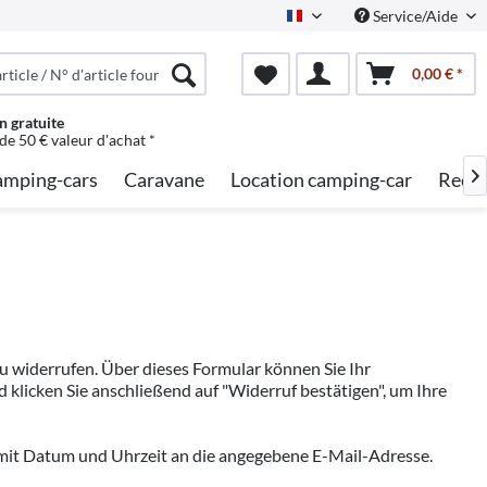
Service/Aide
French
0,00 € *
n gratuite
 de 50 € valeur d'achat *
mping-cars
Caravane
Location camping-car
Reche

 widerrufen. Über dieses Formular können Sie Ihr
 klicken Sie anschließend auf "Widerruf bestätigen", um Ihre
 mit Datum und Uhrzeit an die angegebene E-Mail-Adresse.