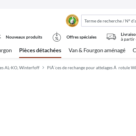
Livraiso
Nouveaux produits
Offres spéciales
à partir
urgon
Pièces détachées
Van & Fourgon aménagé
C
es AL-KO, Winterfoff
PiÃ¨ces de rechange pour attelages Ã rotule W