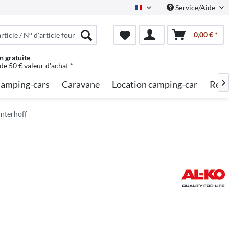
Service/Aide
French
0,00 € *
n gratuite
 de 50 € valeur d'achat *
amping-cars
Caravane
Location camping-car
Rech

interhoff