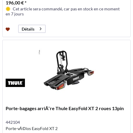
196,00 € *
Cet article sera commandé, car pas en stock en ce moment
en 7 jours
Détails
Porte-bagages arriÃ¨re Thule EasyFold XT 2 roues 13pin
442104
Porte-vÃ©los EasyFold XT 2